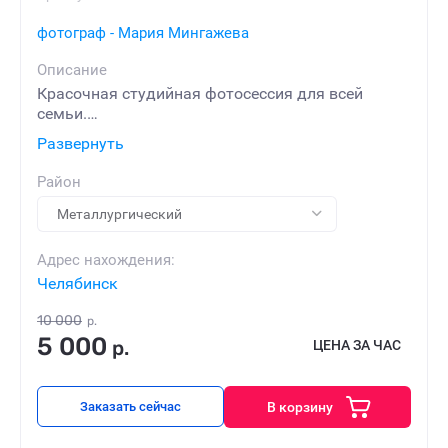
фотограф - Мария Мингажева
Описание
Красочная студийная фотосессия для всей
семьи.
Развернуть
✅Творческий подход
✅Аренда студии входит в стоимость!
Район
Адрес нахождения:
Челябинск
10 000
р.
5 000
р.
ЦЕНА ЗА ЧАС
В корзину
Заказать сейчас