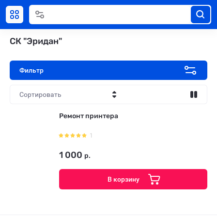
СК "Эридан"
Фильтр
Сортировать
Цена - убывание
Ремонт принтера
Цена - возрастание
1
Название - Я-А
1 000
р.
Название - А-Я
В корзину