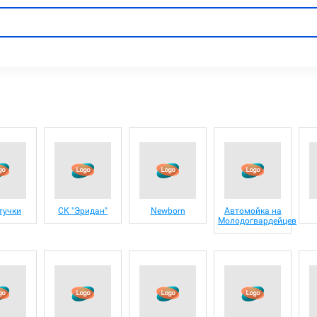
тучки
СК "Эридан"
Newborn
Автомойка на
Молодогвардейцев