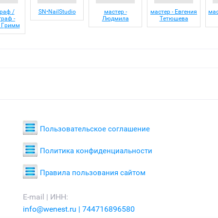
раф /
SN•NailStudio
мастер -
мастер - Евгения
мас
граф -
Людмила
Тетюшева
 Гримм
Пользовательское соглашение
Политика конфиденциальности
Правила пользования сайтом
E-mail | ИНН:
info@wenest.ru | 744716896580