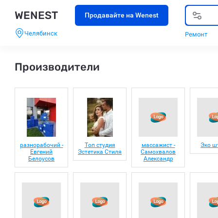
WENEST
Продавайте на Wenest
Челябинск
Ремонт
Производители
разнорабочий -
Топ студия
массажист -
Эко ш
Евгений
Эстетика Стиля
Самохвалов
Белоусов
Александр